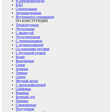
В электрощитовую
КХО
Строительные
Антивандальные
Внутреннего открывания
ПО КОНСТРУКЦИИ
Трехконтурные
Двупольные
С фрамугой
Двухстворчатые
С терморазрывом
С шумоизоляцией
Со скрытыми петлями
С бугельной ручкой
Белые
Коричневые
Серые
Зеленые
Темные
Синие
Медный антик
С металлофиленкой
Сейфовые
Бежевые
Беленый дуб
Прованс
Современные
Полуторные