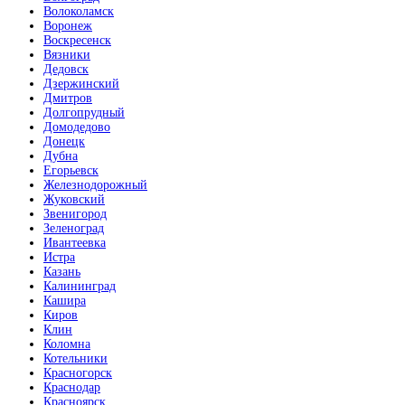
Волоколамск
Воронеж
Воскресенск
Вязники
Дедовск
Дзержинский
Дмитров
Долгопрудный
Домодедово
Донецк
Дубна
Егорьевск
Железнодорожный
Жуковский
Звенигород
Зеленоград
Ивантеевка
Истра
Казань
Калининград
Кашира
Киров
Клин
Коломна
Котельники
Красногорск
Краснодар
Красноярск