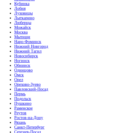
Кубинка
Лобня
Луховицы
Лыткарино
Люберцы
Можайск
Москва
Мытищи
Наро-Фоминск
Нижний Новгород
Нижний Тагил
Новосибирск
Ногинск
Обнинск
Одинцово
Омск
Орел
Орехово-Зуево
Павловский-Посад
Пермь
Подольск
Пушкино
Раменское
Реутов
Ростов-на-Дону
Рязань
Санкт-Петербург
Сергиев-Посад