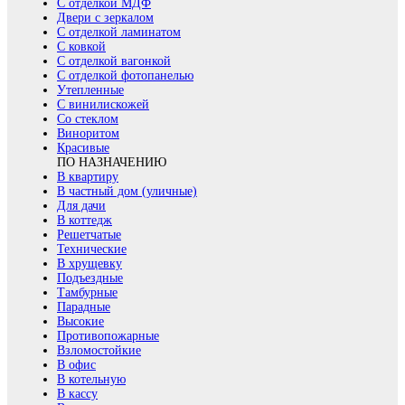
С отделкой МДФ
Двери с зеркалом
С отделкой ламинатом
С ковкой
С отделкой вагонкой
С отделкой фотопанелью
Утепленные
С винилискожей
Со стеклом
Виноритом
Красивые
ПО НАЗНАЧЕНИЮ
В квартиру
В частный дом (уличные)
Для дачи
В коттедж
Решетчатые
Технические
В хрущевку
Подъездные
Тамбурные
Парадные
Высокие
Противопожарные
Взломостойкие
В офис
В котельную
В кассу