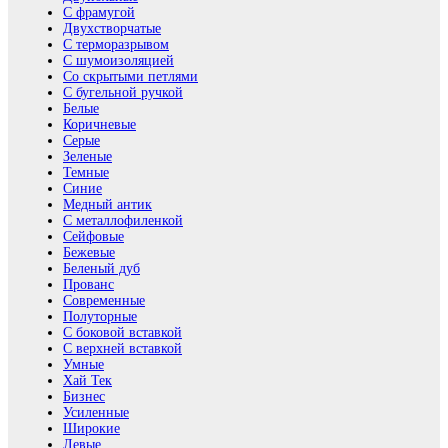
С фрамугой
Двухстворчатые
С терморазрывом
С шумоизоляцией
Со скрытыми петлями
С бугельной ручкой
Белые
Коричневые
Серые
Зеленые
Темные
Синие
Медный антик
С металлофиленкой
Сейфовые
Бежевые
Беленый дуб
Прованс
Современные
Полуторные
С боковой вставкой
С верхней вставкой
Умные
Хай Тек
Бизнес
Усиленные
Широкие
Левые