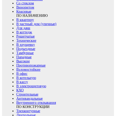
Со стеклом
Виноритом
Красивые
ПО НАЗНАЧЕНИЮ
В квартиру
В частный дом (уличные)
Для дачи
В коттедж
Решетчатые
Технические
В хрущевку
Подъездные
Тамбурные
Парадные
Высокие
Противопожарные
Взломостойкие
В офис
В котельную
В кассу
В электрощитовую
КХО
Строительные
Антивандальные
Внутреннего открывания
ПО КОНСТРУКЦИИ
Трехконтурные
Двупольные