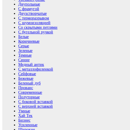
Двупольные
С фрамугой
Двухстворчатые
С терморазрывом
С шумоизоляцией
Со скрытыми петлями
С бугельной ручкой
Белые
Коричневые
Серые
Зеленые
Темные
Синие
Медный антик
С металлофиленкой
Сейфовые
Бежевые
Беленый дуб
Прованс
Современные
Полуторные
С боковой вставкой
С верхней вставкой
Умные
Хай Тек
Бизнес
Усиленные
Широкие