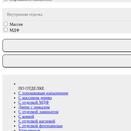
Внутренняя отделка
Массив
МДФ
ПО ОТДЕЛКЕ
С порошковым напылением
С массивом дерева
С отделкой МДФ
Двери с зеркалом
С отделкой ламинатом
С ковкой
С отделкой вагонкой
С отделкой фотопанелью
Утепленные