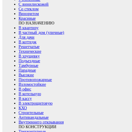
С винилискожей
Со стеклом
Виноритом
Красивые
ПО НАЗНАЧЕНИЮ
В квартиру
В частный дом (уличные)
Для дачи
В коттедж
Решетчатые
Технические
В хрущевку
Подъездные
Тамбурные
Парадные
Высокие
Противопожарные
Взломостойкие
В офис
В котельную
В кассу
В электрощитовую
КХО
Строительные
Антивандальные
Внутреннего открывания
ПО КОНСТРУКЦИИ
Трехконтурные