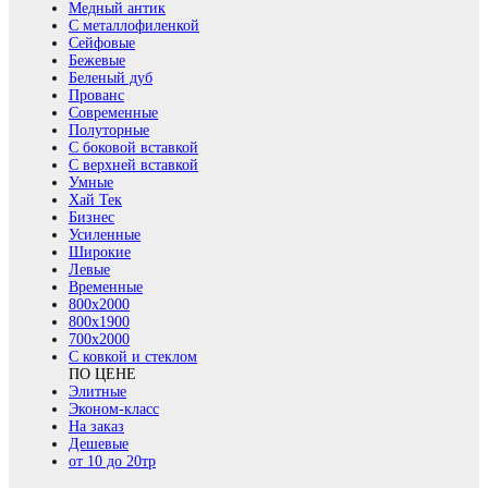
Медный антик
С металлофиленкой
Сейфовые
Бежевые
Беленый дуб
Прованс
Современные
Полуторные
С боковой вставкой
С верхней вставкой
Умные
Хай Тек
Бизнес
Усиленные
Широкие
Левые
Временные
800х2000
800x1900
700x2000
С ковкой и стеклом
ПО ЦЕНЕ
Элитные
Эконом-класс
На заказ
Дешевые
от 10 до 20тр