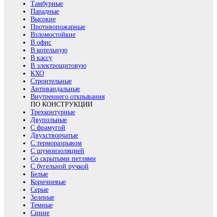
Тамбурные
Парадные
Высокие
Противопожарные
Взломостойкие
В офис
В котельную
В кассу
В электрощитовую
КХО
Строительные
Антивандальные
Внутреннего открывания
ПО КОНСТРУКЦИИ
Трехконтурные
Двупольные
С фрамугой
Двухстворчатые
С терморазрывом
С шумоизоляцией
Со скрытыми петлями
С бугельной ручкой
Белые
Коричневые
Серые
Зеленые
Темные
Синие