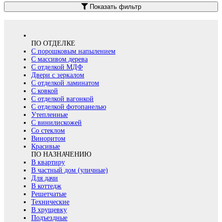
Показать фильтр
ПО ОТДЕЛКЕ
С порошковым напылением
С массивом дерева
С отделкой МДФ
Двери с зеркалом
С отделкой ламинатом
С ковкой
С отделкой вагонкой
С отделкой фотопанелью
Утепленные
С винилискожей
Со стеклом
Виноритом
Красивые
ПО НАЗНАЧЕНИЮ
В квартиру
В частный дом (уличные)
Для дачи
В коттедж
Решетчатые
Технические
В хрущевку
Подъездные