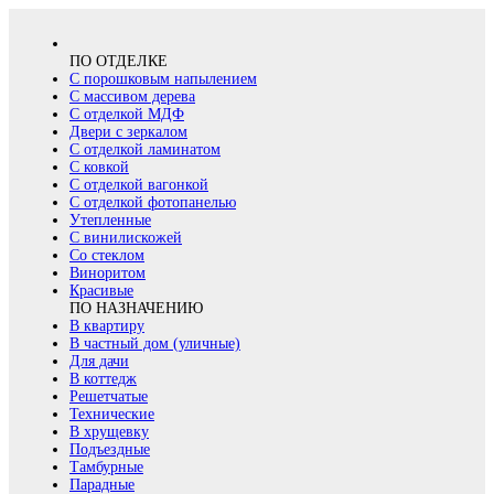
ПО ОТДЕЛКЕ
С порошковым напылением
С массивом дерева
С отделкой МДФ
Двери с зеркалом
С отделкой ламинатом
С ковкой
С отделкой вагонкой
С отделкой фотопанелью
Утепленные
С винилискожей
Со стеклом
Виноритом
Красивые
ПО НАЗНАЧЕНИЮ
В квартиру
В частный дом (уличные)
Для дачи
В коттедж
Решетчатые
Технические
В хрущевку
Подъездные
Тамбурные
Парадные