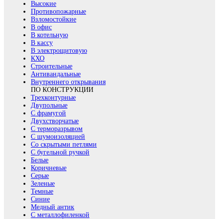
Высокие
Противопожарные
Взломостойкие
В офис
В котельную
В кассу
В электрощитовую
КХО
Строительные
Антивандальные
Внутреннего открывания
ПО КОНСТРУКЦИИ
Трехконтурные
Двупольные
С фрамугой
Двухстворчатые
С терморазрывом
С шумоизоляцией
Со скрытыми петлями
С бугельной ручкой
Белые
Коричневые
Серые
Зеленые
Темные
Синие
Медный антик
С металлофиленкой