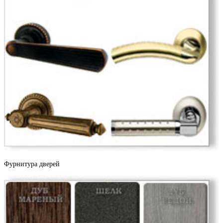
Дуб филадельфия
Дуб натуральный
Дуб структурированный
Фурнитура дверей
Дуб ясный