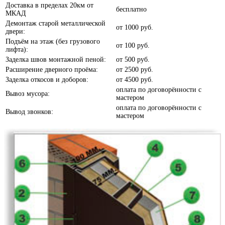
Доставка в пределах 20км от
бесплатно
МКАД
Анегри
Демонтаж старой металлической
от
1000 руб.
двери:
Подъём на этаж (без грузового
от
100 руб.
лифта):
Заделка швов монтажной пеной:
от
500 руб.
Расширение дверного проёма:
от
2500 руб.
Заделка откосов и доборов:
от
4500 руб.
Белое дерево
оплата по договорённости с
Вывоз мусора:
мастером
оплата по договорённости с
Вывод звонков:
мастером
Белый шелк
Белый софт