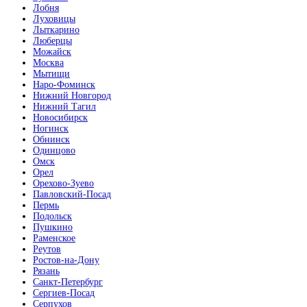
Лобня
Луховицы
Лыткарино
Люберцы
Можайск
Москва
Мытищи
Наро-Фоминск
Нижний Новгород
Нижний Тагил
Новосибирск
Ногинск
Обнинск
Одинцово
Омск
Орел
Орехово-Зуево
Павловский-Посад
Пермь
Подольск
Пушкино
Раменское
Реутов
Ростов-на-Дону
Рязань
Санкт-Петербург
Сергиев-Посад
Серпухов