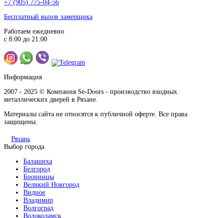
+7 (905) 775-04-56
Бесплатный вызов замерщика
Орех латино светлый
Работаем ежедневно
с 8:00 до 21:00
Информация
Орех натуральный распил
2007 - 2025 © Компания Se-Doors - производство входных
металлических дверей в Рязане.
Материалы сайта не относятся к публичной оферте. Все права
защищены.
Рязань
Выбор города
Патина радиал
Балашиха
Белгород
Бронницы
Великий Новгород
Видное
Владимир
Волгоград
Волоколамск