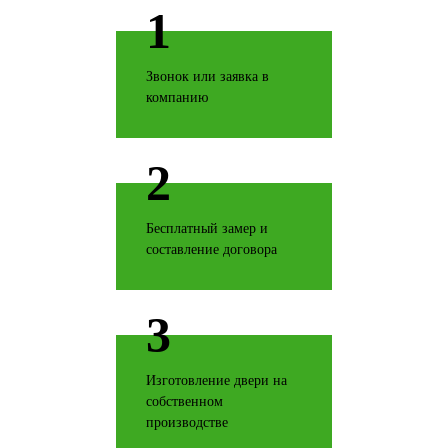
1
Звонок или заявка в
Итальянский орех
компанию
2
Капучино
Бесплатный замер и
составление договора
3
Клен распил бронза
Изготовление двери на
собственном
производстве