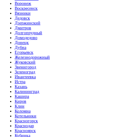
Воронеж
Воскресенск
Вязники
Дедовск
Дзержинский
Дмитров
Долгопрудный
Домодедово
Донецк
Дубна
Егорьевск
Железнодорожный
Жуковский
Звенигород
Зеленоград
Ивантеевка
Истра
Казань
Калининград
Кашира
Киров
Клин
Коломна
Котельники
Красногорск
Краснодар
Красноярск
Кубинка