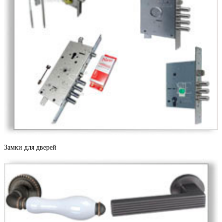
Дерево софт
Дуб антик
Замки для дверей
Дуб беленый