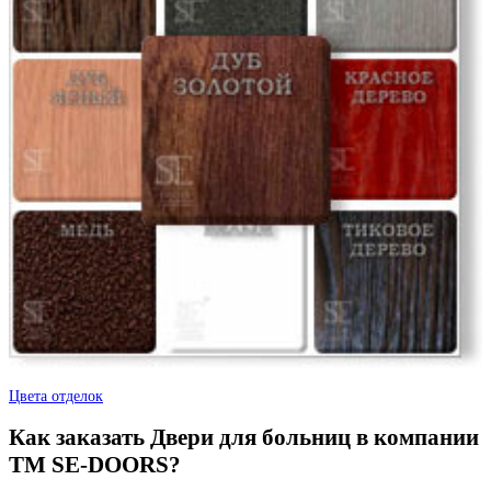
Джатобо
Ель карпатская
Цвета отделок
Как заказать Двери для больниц в компании
Серый горизонт
TM SE-DOORS?