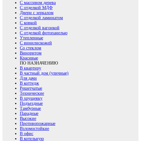
С массивом дерева
С отделкой МДФ
Двери с зеркалом
С отделкой ламинатом
С ковкой
С отделкой вагонкой
С отделкой фотопанелью
Утепленные
С винилискожей
Со стеклом
Виноритом
Красивые
ПО НАЗНАЧЕНИЮ
В квартиру
В частный дом (уличные)
Для дачи
В коттедж
Решетчатые
Технические
В хрущевку
Подъездные
Тамбурные
Парадные
Высокие
Противопожарные
Взломостойкие
В офис
В котельную