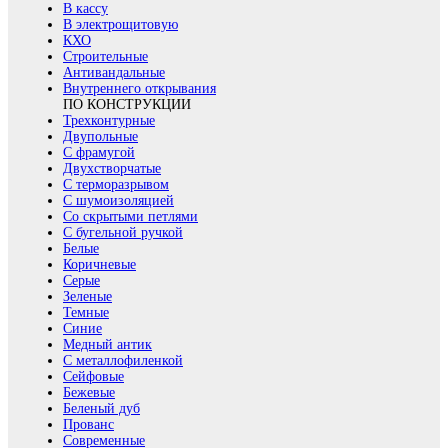
В кассу
В электрощитовую
КХО
Строительные
Антивандальные
Внутреннего открывания
ПО КОНСТРУКЦИИ
Трехконтурные
Двупольные
С фрамугой
Двухстворчатые
С терморазрывом
С шумоизоляцией
Со скрытыми петлями
С бугельной ручкой
Белые
Коричневые
Серые
Зеленые
Темные
Синие
Медный антик
С металлофиленкой
Сейфовые
Бежевые
Беленый дуб
Прованс
Современные