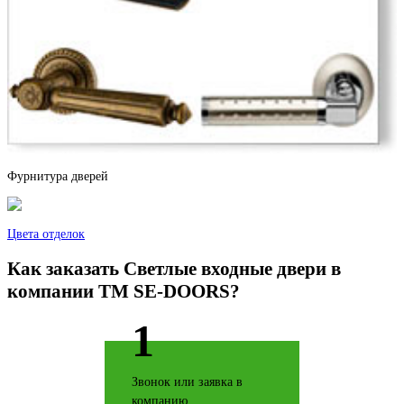
Дуб натуральный
Дуб структурированный
Фурнитура дверей
Цвета отделок
Как заказать Светлые входные двери в
Дуб ясный
компании TM SE-DOORS?
1
Звонок или заявка в
Джатобо
компанию