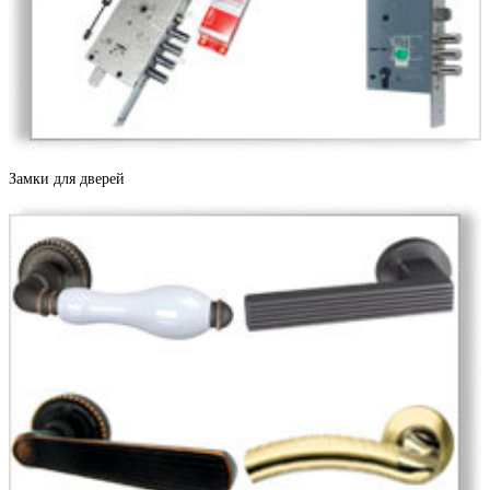
Дуб антик
Замки для дверей
Дуб беленый
Дуб филадельфия