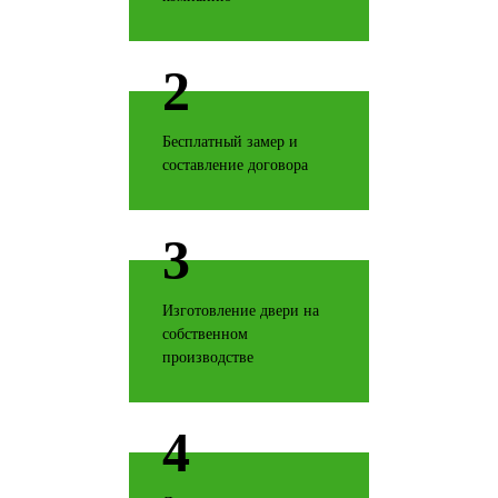
2
Бесплатный замер и
Ель карпатская
составление договора
3
Серый горизонт
Изготовление двери на
собственном
производстве
4
Итальянский орех